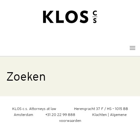
Menu
Zoeken
KLOS c.s. Attorneys at law
Herengracht 37 F / HS
– 1015 BB
Amsterdam +31 20 22 99 888
Klachten
|
Algemene
voorwaarden